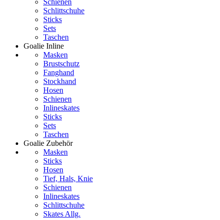
Schienen
Schlittschuhe
Sticks
Sets
Taschen
Goalie Inline
Masken
Brustschutz
Fanghand
Stockhand
Hosen
Schienen
Inlineskates
Sticks
Sets
Taschen
Goalie Zubehör
Masken
Sticks
Hosen
Tief, Hals, Knie
Schienen
Inlineskates
Schlittschuhe
Skates Allg.