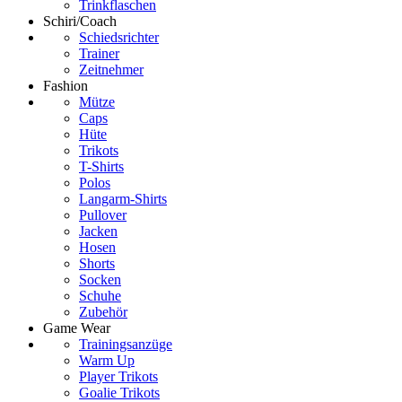
Trinkflaschen
Schiri/Coach
Schiedsrichter
Trainer
Zeitnehmer
Fashion
Mütze
Caps
Hüte
Trikots
T-Shirts
Polos
Langarm-Shirts
Pullover
Jacken
Hosen
Shorts
Socken
Schuhe
Zubehör
Game Wear
Trainingsanzüge
Warm Up
Player Trikots
Goalie Trikots