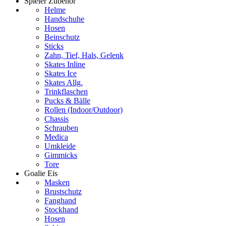
Spieler Zubehör
Helme
Handschuhe
Hosen
Beinschutz
Sticks
Zahn, Tief, Hals, Gelenk
Skates Inline
Skates Ice
Skates Allg.
Trinkflaschen
Pucks & Bälle
Rollen (Indoor/Outdoor)
Chassis
Schrauben
Medica
Umkleide
Gimmicks
Tore
Goalie Eis
Masken
Brustschutz
Fanghand
Stockhand
Hosen