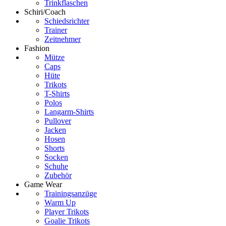
Trinkflaschen
Schiri/Coach
Schiedsrichter
Trainer
Zeitnehmer
Fashion
Mütze
Caps
Hüte
Trikots
T-Shirts
Polos
Langarm-Shirts
Pullover
Jacken
Hosen
Shorts
Socken
Schuhe
Zubehör
Game Wear
Trainingsanzüge
Warm Up
Player Trikots
Goalie Trikots