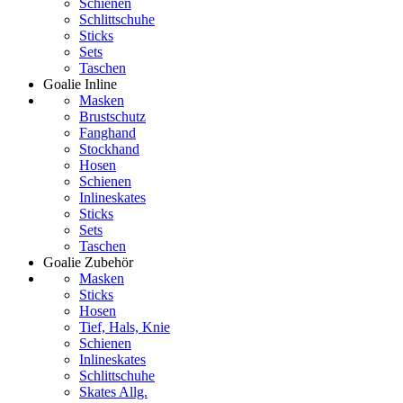
Schienen
Schlittschuhe
Sticks
Sets
Taschen
Goalie Inline
Masken
Brustschutz
Fanghand
Stockhand
Hosen
Schienen
Inlineskates
Sticks
Sets
Taschen
Goalie Zubehör
Masken
Sticks
Hosen
Tief, Hals, Knie
Schienen
Inlineskates
Schlittschuhe
Skates Allg.