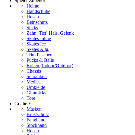
Spieler Zubehör
Helme
Handschuhe
Hosen
Beinschutz
Sticks
Zahn, Tief, Hals, Gelenk
Skates Inline
Skates Ice
Skates Allg.
Trinkflaschen
Pucks & Bälle
Rollen (Indoor/Outdoor)
Chassis
Schrauben
Medica
Umkleide
Gimmicks
Tore
Goalie Eis
Masken
Brustschutz
Fanghand
Stockhand
Hosen