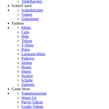
Trinkflaschen
Schiri/Coach
Schiedsrichter
Trainer
Zeitnehmer
Fashion
Mütze
Caps
Hüte
Trikots
T-Shirts
Polos
Langarm-Shirts
Pullover
Jacken
Hosen
Shorts
Socken
Schuhe
Zubehör
Game Wear
Trainingsanzüge
Warm Up
Player Trikots
Goalie Trikots