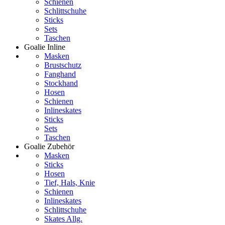
Schienen
Schlittschuhe
Sticks
Sets
Taschen
Goalie Inline
Masken
Brustschutz
Fanghand
Stockhand
Hosen
Schienen
Inlineskates
Sticks
Sets
Taschen
Goalie Zubehör
Masken
Sticks
Hosen
Tief, Hals, Knie
Schienen
Inlineskates
Schlittschuhe
Skates Allg.