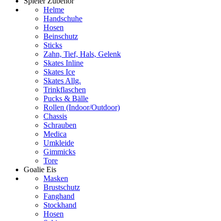
Spieler Zubehör
Helme
Handschuhe
Hosen
Beinschutz
Sticks
Zahn, Tief, Hals, Gelenk
Skates Inline
Skates Ice
Skates Allg.
Trinkflaschen
Pucks & Bälle
Rollen (Indoor/Outdoor)
Chassis
Schrauben
Medica
Umkleide
Gimmicks
Tore
Goalie Eis
Masken
Brustschutz
Fanghand
Stockhand
Hosen