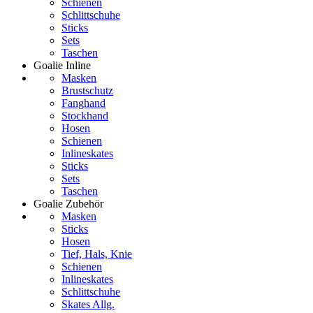
Schienen
Schlittschuhe
Sticks
Sets
Taschen
Goalie Inline
Masken
Brustschutz
Fanghand
Stockhand
Hosen
Schienen
Inlineskates
Sticks
Sets
Taschen
Goalie Zubehör
Masken
Sticks
Hosen
Tief, Hals, Knie
Schienen
Inlineskates
Schlittschuhe
Skates Allg.