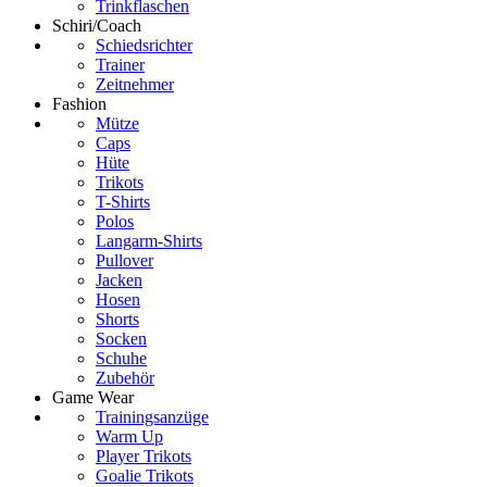
Trinkflaschen
Schiri/Coach
Schiedsrichter
Trainer
Zeitnehmer
Fashion
Mütze
Caps
Hüte
Trikots
T-Shirts
Polos
Langarm-Shirts
Pullover
Jacken
Hosen
Shorts
Socken
Schuhe
Zubehör
Game Wear
Trainingsanzüge
Warm Up
Player Trikots
Goalie Trikots