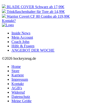
BLADE COVER Schwarz
ab 17,99€
Trinkflaschenhalter für Tore
ab 14,99€
Warrior Covert CF 80 Combo
ab 119,99€
Kontakt?
Inside News
Mein Account
Coach John
Hilfe & Fragen
ANGEBOT DER WOCHE
©2026 hockeyzeug.de
Home
Store
Karriere
Impressum
Kontakt
AGB's
Widerruf
Datenschutz
Meine Größe