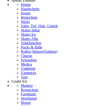
Spieler Zubehör
Helme
Handschuhe
Hosen
Beinschutz
Sticks
Zahn, Tief, Hals, Gelenk
Skates Inline
Skates Ice
Skates Allg.
Trinkflaschen
Pucks & Bälle
Rollen (Indoor/Outdoor)
Chassis
Schrauben
Medica
Umkleide
Gimmicks
Tore
Goalie Eis
Masken
Brustschutz
Fanghand
Stockhand
Hosen