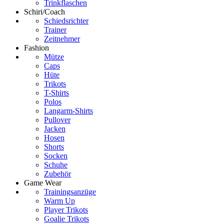
Trinkflaschen
Schiri/Coach
Schiedsrichter
Trainer
Zeitnehmer
Fashion
Mütze
Caps
Hüte
Trikots
T-Shirts
Polos
Langarm-Shirts
Pullover
Jacken
Hosen
Shorts
Socken
Schuhe
Zubehör
Game Wear
Trainingsanzüge
Warm Up
Player Trikots
Goalie Trikots