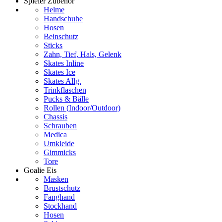
Spieler Zubehör
Helme
Handschuhe
Hosen
Beinschutz
Sticks
Zahn, Tief, Hals, Gelenk
Skates Inline
Skates Ice
Skates Allg.
Trinkflaschen
Pucks & Bälle
Rollen (Indoor/Outdoor)
Chassis
Schrauben
Medica
Umkleide
Gimmicks
Tore
Goalie Eis
Masken
Brustschutz
Fanghand
Stockhand
Hosen