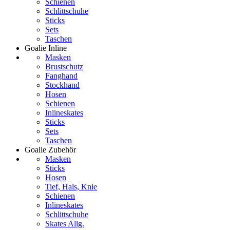
Schienen
Schlittschuhe
Sticks
Sets
Taschen
Goalie Inline
Masken
Brustschutz
Fanghand
Stockhand
Hosen
Schienen
Inlineskates
Sticks
Sets
Taschen
Goalie Zubehör
Masken
Sticks
Hosen
Tief, Hals, Knie
Schienen
Inlineskates
Schlittschuhe
Skates Allg.