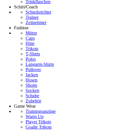
Trinkflaschen
Schiri/Coach
Schiedsrichter
Trainer
Zeitnehmer
Fashion
Mütze
Caps
Hüte
Trikots
T-Shirts
Polos
Langarm-Shirts
Pullover
Jacken
Hosen
Shorts
Socken
Schuhe
Zubehör
Game Wear
Trainingsanzüge
Warm Up
Player Trikots
Goalie Trikots