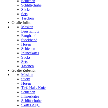
Schienen
Schlittschuhe
Sticks
Sets
Taschen
Goalie Inline
Masken
Brustschutz
Fanghand
Stockhand
Hosen
Schienen
Inlineskates
Sticks
Sets
Taschen
Goalie Zubehör
Masken
Sticks
Hosen
Tief, Hals, Knie
Schienen
Inlineskates
Schlittschuhe
Skates Allg.