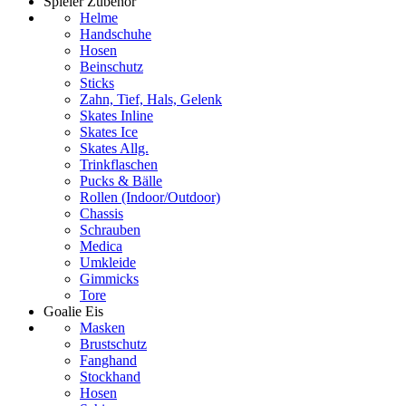
Spieler Zubehör
Helme
Handschuhe
Hosen
Beinschutz
Sticks
Zahn, Tief, Hals, Gelenk
Skates Inline
Skates Ice
Skates Allg.
Trinkflaschen
Pucks & Bälle
Rollen (Indoor/Outdoor)
Chassis
Schrauben
Medica
Umkleide
Gimmicks
Tore
Goalie Eis
Masken
Brustschutz
Fanghand
Stockhand
Hosen