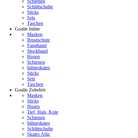
Schienen
Schlittschuhe
Sticks
Sets
Taschen
Goalie Inline
Masken
Brustschutz
Fanghand
Stockhand
Hosen
Schienen
Inlineskates
Sticks
Sets
Taschen
Goalie Zubehör
Masken
Sticks
Hosen
Tief, Hals, Knie
Schienen
Inlineskates
Schlittschuhe
Skates Allg.