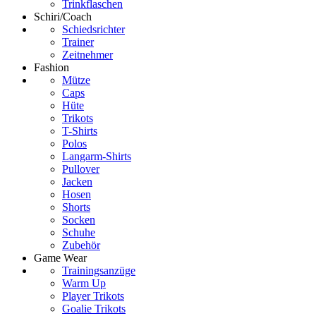
Trinkflaschen
Schiri/Coach
Schiedsrichter
Trainer
Zeitnehmer
Fashion
Mütze
Caps
Hüte
Trikots
T-Shirts
Polos
Langarm-Shirts
Pullover
Jacken
Hosen
Shorts
Socken
Schuhe
Zubehör
Game Wear
Trainingsanzüge
Warm Up
Player Trikots
Goalie Trikots