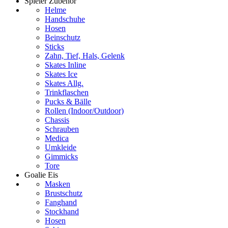
Spieler Zubehör
Helme
Handschuhe
Hosen
Beinschutz
Sticks
Zahn, Tief, Hals, Gelenk
Skates Inline
Skates Ice
Skates Allg.
Trinkflaschen
Pucks & Bälle
Rollen (Indoor/Outdoor)
Chassis
Schrauben
Medica
Umkleide
Gimmicks
Tore
Goalie Eis
Masken
Brustschutz
Fanghand
Stockhand
Hosen