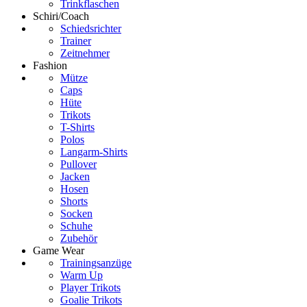
Trinkflaschen
Schiri/Coach
Schiedsrichter
Trainer
Zeitnehmer
Fashion
Mütze
Caps
Hüte
Trikots
T-Shirts
Polos
Langarm-Shirts
Pullover
Jacken
Hosen
Shorts
Socken
Schuhe
Zubehör
Game Wear
Trainingsanzüge
Warm Up
Player Trikots
Goalie Trikots