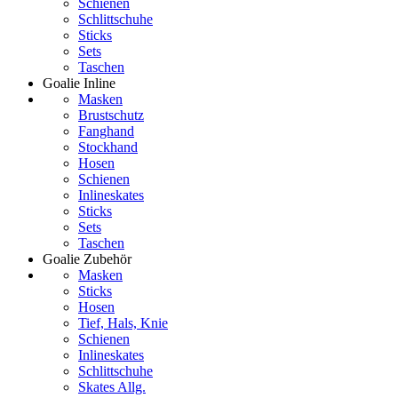
Schienen
Schlittschuhe
Sticks
Sets
Taschen
Goalie Inline
Masken
Brustschutz
Fanghand
Stockhand
Hosen
Schienen
Inlineskates
Sticks
Sets
Taschen
Goalie Zubehör
Masken
Sticks
Hosen
Tief, Hals, Knie
Schienen
Inlineskates
Schlittschuhe
Skates Allg.