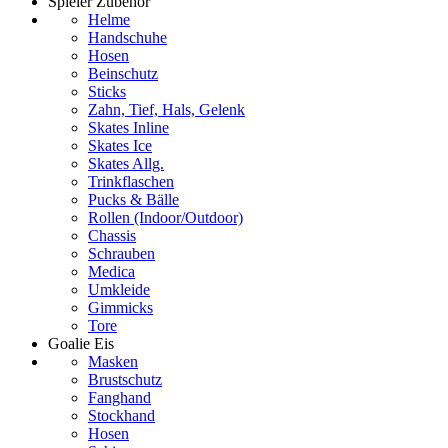
Spieler Zubehör
Helme
Handschuhe
Hosen
Beinschutz
Sticks
Zahn, Tief, Hals, Gelenk
Skates Inline
Skates Ice
Skates Allg.
Trinkflaschen
Pucks & Bälle
Rollen (Indoor/Outdoor)
Chassis
Schrauben
Medica
Umkleide
Gimmicks
Tore
Goalie Eis
Masken
Brustschutz
Fanghand
Stockhand
Hosen