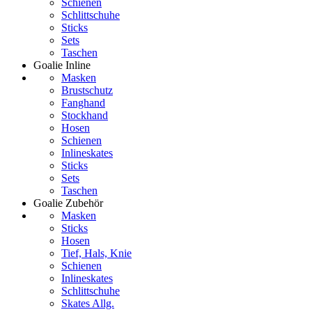
Schienen
Schlittschuhe
Sticks
Sets
Taschen
Goalie Inline
Masken
Brustschutz
Fanghand
Stockhand
Hosen
Schienen
Inlineskates
Sticks
Sets
Taschen
Goalie Zubehör
Masken
Sticks
Hosen
Tief, Hals, Knie
Schienen
Inlineskates
Schlittschuhe
Skates Allg.