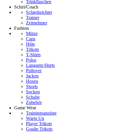
Trinkflaschen
Schiri/Coach
Schiedsrichter
Trainer
Zeitnehmer
Fashion
Mütze
Caps
Hüte
Trikots
T-Shirts
Polos
Langarm-Shirts
Pullover
Jacken
Hosen
Shorts
Socken
Schuhe
Zubehör
Game Wear
Trainingsanzüge
Warm Up
Player Trikots
Goalie Trikots