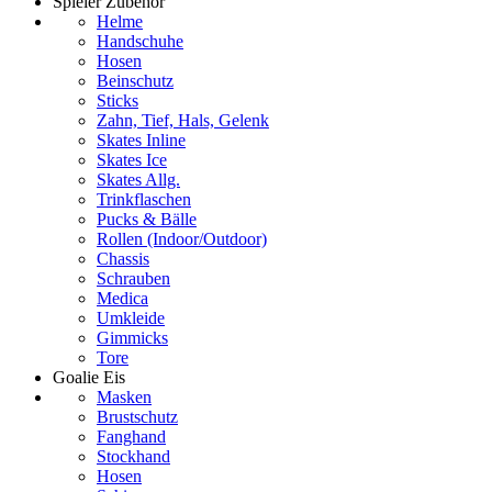
Spieler Zubehör
Helme
Handschuhe
Hosen
Beinschutz
Sticks
Zahn, Tief, Hals, Gelenk
Skates Inline
Skates Ice
Skates Allg.
Trinkflaschen
Pucks & Bälle
Rollen (Indoor/Outdoor)
Chassis
Schrauben
Medica
Umkleide
Gimmicks
Tore
Goalie Eis
Masken
Brustschutz
Fanghand
Stockhand
Hosen