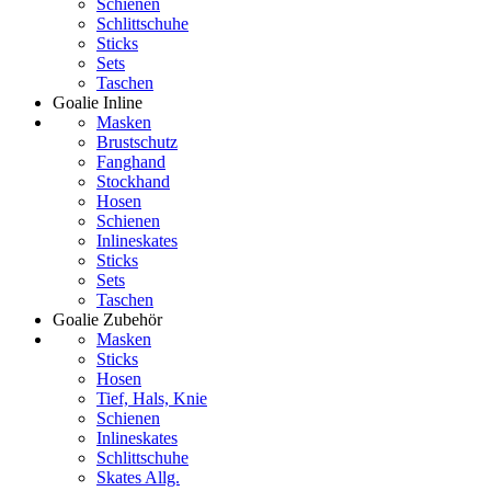
Schienen
Schlittschuhe
Sticks
Sets
Taschen
Goalie Inline
Masken
Brustschutz
Fanghand
Stockhand
Hosen
Schienen
Inlineskates
Sticks
Sets
Taschen
Goalie Zubehör
Masken
Sticks
Hosen
Tief, Hals, Knie
Schienen
Inlineskates
Schlittschuhe
Skates Allg.