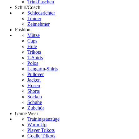
Trinkflaschen
Schiri/Coach
Schiedsrichter
Trainer
Zeitnehmer
Fashion
Mütze
Caps
Hüte
Trikots
T-Shirts
Polos
Langarm-Shirts
Pullover
Jacken
Hosen
Shorts
Socken
Schuhe
Zubehör
Game Wear
Trainingsanzüge
Warm Up
Player Trikots
Goalie Trikots