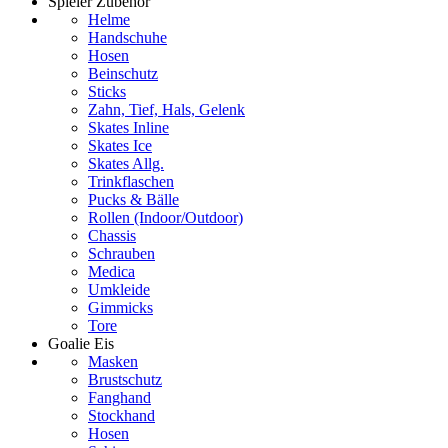
Spieler Zubehör
Helme
Handschuhe
Hosen
Beinschutz
Sticks
Zahn, Tief, Hals, Gelenk
Skates Inline
Skates Ice
Skates Allg.
Trinkflaschen
Pucks & Bälle
Rollen (Indoor/Outdoor)
Chassis
Schrauben
Medica
Umkleide
Gimmicks
Tore
Goalie Eis
Masken
Brustschutz
Fanghand
Stockhand
Hosen