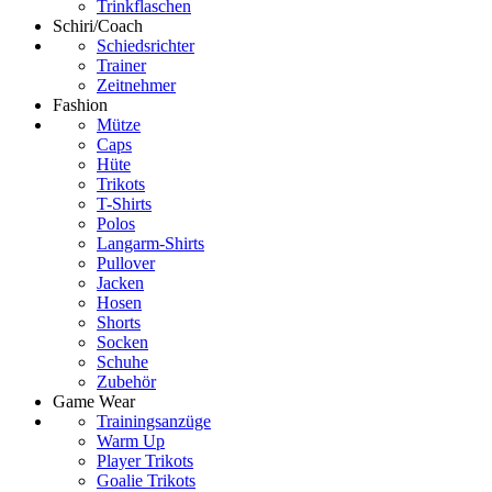
Trinkflaschen
Schiri/Coach
Schiedsrichter
Trainer
Zeitnehmer
Fashion
Mütze
Caps
Hüte
Trikots
T-Shirts
Polos
Langarm-Shirts
Pullover
Jacken
Hosen
Shorts
Socken
Schuhe
Zubehör
Game Wear
Trainingsanzüge
Warm Up
Player Trikots
Goalie Trikots