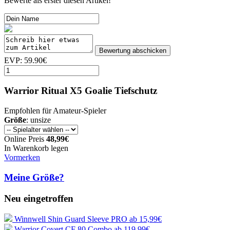
Bewerte als erster diesen Artikel!
EVP: 59.90€
Warrior Ritual X5 Goalie Tiefschutz
Empfohlen für Amateur-Spieler
Größe
: unsize
Online Preis
48,99€
In Warenkorb legen
Vormerken
Meine Größe?
Neu eingetroffen
Winnwell Shin Guard Sleeve PRO
ab 15,99€
Warrior Covert CF 80 Combo
ab 119,99€