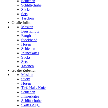
Schienen
Schlittschuhe
Sticks
Sets
Taschen
Goalie Inline
Masken
Brustschutz
Fanghand
Stockhand
Hosen
Schienen
Inlineskates
Sticks
Sets
Taschen
Goalie Zubehör
Masken
Sticks
Hosen
Tief, Hals, Knie
Schienen
Inlineskates
Schlittschuhe
Skates Allg.