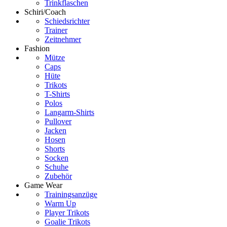
Trinkflaschen
Schiri/Coach
Schiedsrichter
Trainer
Zeitnehmer
Fashion
Mütze
Caps
Hüte
Trikots
T-Shirts
Polos
Langarm-Shirts
Pullover
Jacken
Hosen
Shorts
Socken
Schuhe
Zubehör
Game Wear
Trainingsanzüge
Warm Up
Player Trikots
Goalie Trikots