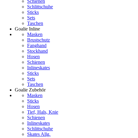
Schienen
Schlittschuhe
Sticks
Sets
Taschen
Goalie Inline
Masken
Brustschutz
Fanghand
Stockhand
Hosen
Schienen
Inlineskates
Sticks
Sets
Taschen
Goalie Zubehör
Masken
Sticks
Hosen
Tief, Hals, Knie
Schienen
Inlineskates
Schlittschuhe
Skates Allg.