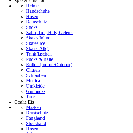
Spieler Zubehör
Helme
Handschuhe
Hosen
Beinschutz
Sticks
Zahn, Tief, Hals, Gelenk
Skates Inline
Skates Ice
Skates Allg.
Trinkflaschen
Pucks & Bälle
Rollen (Indoor/Outdoor)
Chassis
Schrauben
Medica
Umkleide
Gimmicks
Tore
Goalie Eis
Masken
Brustschutz
Fanghand
Stockhand
Hosen