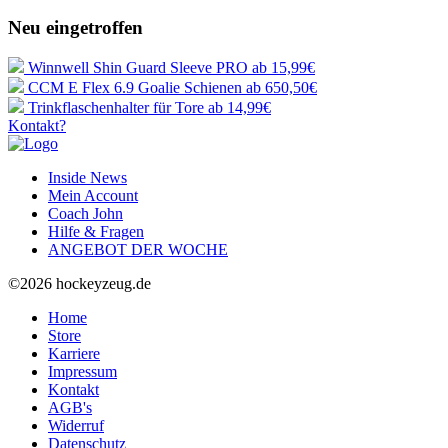
Neu eingetroffen
Winnwell Shin Guard Sleeve PRO
ab 15,99€
CCM E Flex 6.9 Goalie Schienen
ab 650,50€
Trinkflaschenhalter für Tore
ab 14,99€
Kontakt?
Inside News
Mein Account
Coach John
Hilfe & Fragen
ANGEBOT DER WOCHE
©2026 hockeyzeug.de
Home
Store
Karriere
Impressum
Kontakt
AGB's
Widerruf
Datenschutz