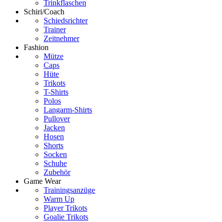
Trinkflaschen
Schiri/Coach
Schiedsrichter
Trainer
Zeitnehmer
Fashion
Mütze
Caps
Hüte
Trikots
T-Shirts
Polos
Langarm-Shirts
Pullover
Jacken
Hosen
Shorts
Socken
Schuhe
Zubehör
Game Wear
Trainingsanzüge
Warm Up
Player Trikots
Goalie Trikots