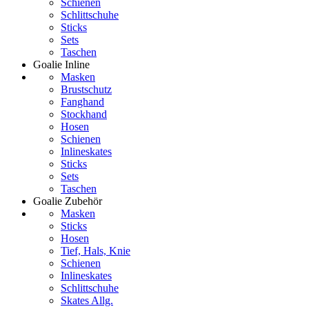
Schienen
Schlittschuhe
Sticks
Sets
Taschen
Goalie Inline
Masken
Brustschutz
Fanghand
Stockhand
Hosen
Schienen
Inlineskates
Sticks
Sets
Taschen
Goalie Zubehör
Masken
Sticks
Hosen
Tief, Hals, Knie
Schienen
Inlineskates
Schlittschuhe
Skates Allg.