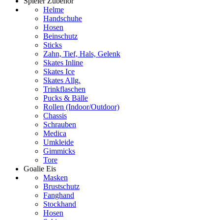
Spieler Zubehör
Helme
Handschuhe
Hosen
Beinschutz
Sticks
Zahn, Tief, Hals, Gelenk
Skates Inline
Skates Ice
Skates Allg.
Trinkflaschen
Pucks & Bälle
Rollen (Indoor/Outdoor)
Chassis
Schrauben
Medica
Umkleide
Gimmicks
Tore
Goalie Eis
Masken
Brustschutz
Fanghand
Stockhand
Hosen