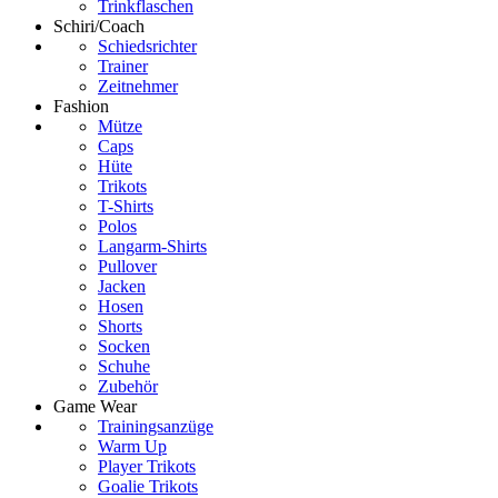
Trinkflaschen
Schiri/Coach
Schiedsrichter
Trainer
Zeitnehmer
Fashion
Mütze
Caps
Hüte
Trikots
T-Shirts
Polos
Langarm-Shirts
Pullover
Jacken
Hosen
Shorts
Socken
Schuhe
Zubehör
Game Wear
Trainingsanzüge
Warm Up
Player Trikots
Goalie Trikots