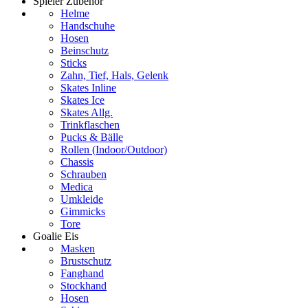
Spieler Zubehör
Helme
Handschuhe
Hosen
Beinschutz
Sticks
Zahn, Tief, Hals, Gelenk
Skates Inline
Skates Ice
Skates Allg.
Trinkflaschen
Pucks & Bälle
Rollen (Indoor/Outdoor)
Chassis
Schrauben
Medica
Umkleide
Gimmicks
Tore
Goalie Eis
Masken
Brustschutz
Fanghand
Stockhand
Hosen