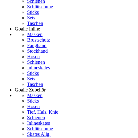
Schienen
Schlittschuhe
Sticks
Sets
Taschen
Goalie Inline
Masken
Brustschutz
Fanghand
Stockhand
Hosen
Schienen
Inlineskates
Sticks
Sets
Taschen
Goalie Zubehör
Masken
Sticks
Hosen
Tief, Hals, Knie
Schienen
Inlineskates
Schlittschuhe
Skates Allg.